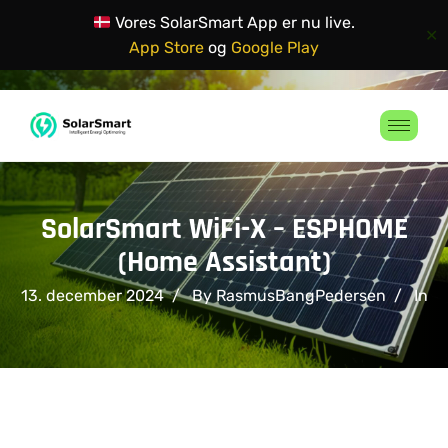
Vores SolarSmart App er nu live.
✕
App Store
og
Google Play
SolarSmart WiFi-X – ESPHOME
(Home Assistant)
13. december 2024
By RasmusBangPedersen
In