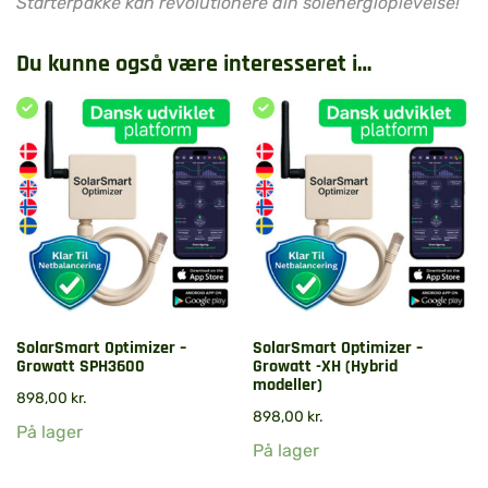
Starterpakke kan revolutionere din solenergioplevelse!
Du kunne også være interesseret i…
SolarSmart Optimizer –
SolarSmart Optimizer –
Growatt SPH3600
Growatt -XH (Hybrid
modeller)
898,00
kr.
898,00
kr.
På lager
På lager