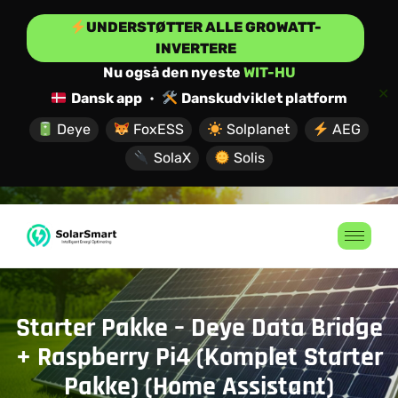
UNDERSTØTTER ALLE GROWATT-
INVERTERE
Nu også den nyeste
WIT-HU
✕
Dansk app
•
Danskudviklet platform
Deye
FoxESS
Solplanet
AEG
SolaX
Solis
Starter Pakke – Deye Data Bridge
+ Raspberry Pi4 (Komplet Starter
Pakke) (Home Assistant)