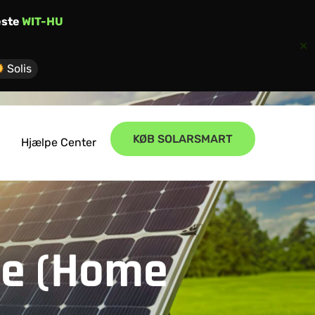
este
WIT-HU
✕
Solis
KØB SOLARSMART
Hjælpe Center
ge (Home