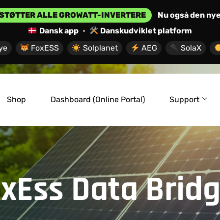
STØTTER ALLE GROWATT-INVERTERE
Nu også den ny
Dansk app
•
Danskudviklet platform
ye
FoxESS
Solplanet
AEG
SolaX
Shop
Dashboard (Online Portal)
Support
xEss Data Brid