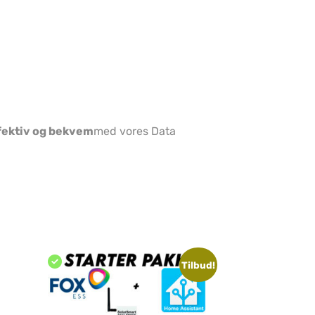
ffektiv og bekvem
med vores Data
Tilbud!