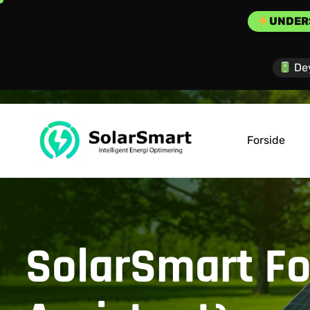
UNDER
De
Forside
SolarSmart Fo