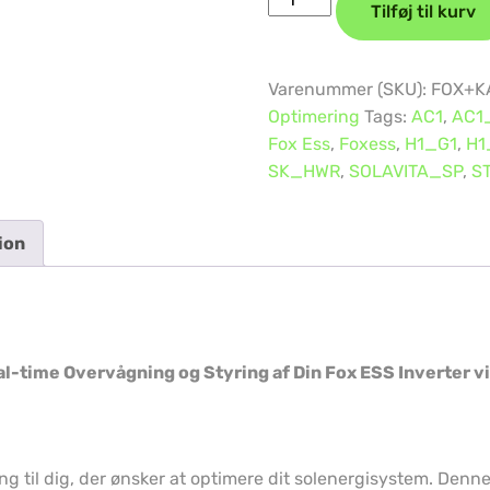
Tilføj til kurv
Varenummer (SKU):
FOX+K
Optimering
Tags:
AC1
,
AC1
Fox Ess
,
Foxess
,
H1_G1
,
H1
SK_HWR
,
SOLAVITA_SP
,
S
ion
al-time Overvågning og Styring af Din Fox ESS Inverter 
ing til dig, der ønsker at optimere dit solenergisystem. Den