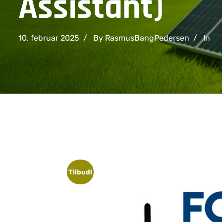
Assistant)
10. februar 2025
By RasmusBangPedersen
In
Tilbud!