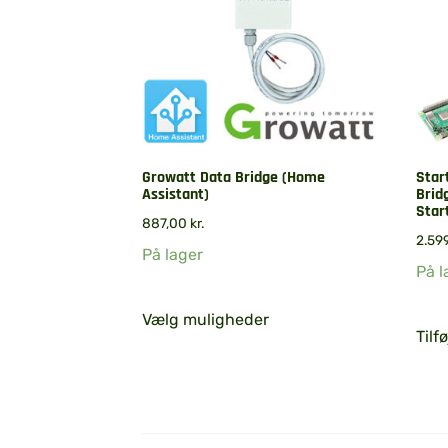
Growatt Data Bridge (Home
Star
Assistant)
Brid
Star
887,00
kr.
2.59
På lager
På l
Vælg muligheder
Tilfø