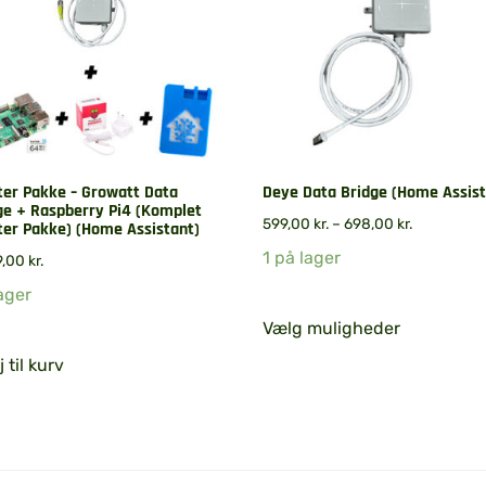
ter Pakke – Growatt Data
Deye Data Bridge (Home Assist
ge + Raspberry Pi4 (Komplet
599,00
kr.
–
698,00
kr.
ter Pakke) (Home Assistant)
1 på lager
9,00
kr.
ager
Vælg muligheder
j til kurv