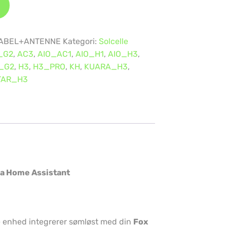
ABEL+ANTENNE
Kategori:
Solcelle
_G2
,
AC3
,
AIO_AC1
,
AIO_H1
,
AIO_H3
,
_G2
,
H3
,
H3_PRO
,
KH
,
KUARA_H3
,
TAR_H3
via Home Assistant
ne enhed integrerer sømløst med din
Fox