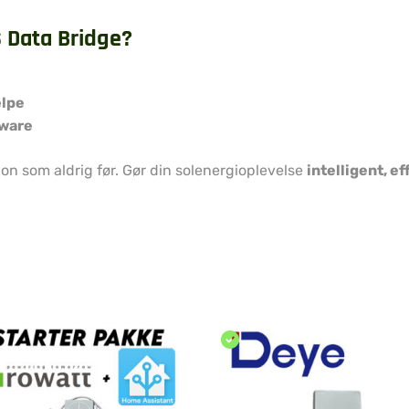
 Data Bridge?
ælpe
mware
ion som aldrig før. Gør din solenergioplevelse
intelligent, e