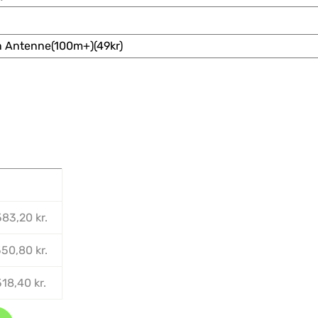
583,20
kr.
550,80
kr.
518,40
kr.