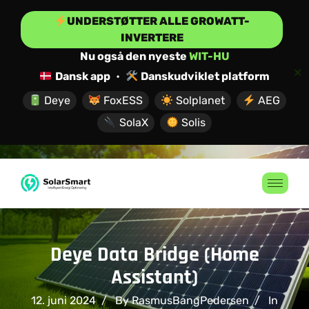
UNDERSTØTTER ALLE GROWATT-
INVERTERE
Nu også den nyeste
WIT-HU
✕
Dansk app
•
Danskudviklet platform
Deye
FoxESS
Solplanet
AEG
SolaX
Solis
Deye Data Bridge (Home
Assistant)
12. juni 2024
By RasmusBangPedersen
In