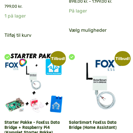
898,00
kr.
–
1.199,00
kr.
799,00
kr.
På lager
1 på lager
Vælg muligheder
Tilføj til kurv
Tilbud!
Tilbud!
Starter Pakke – FoxEss Data
SolarSmart FoxEss Data
Bridge + Raspberry Pi4
Bridge (Home Assistant)
(Komplet Starter Pakke)