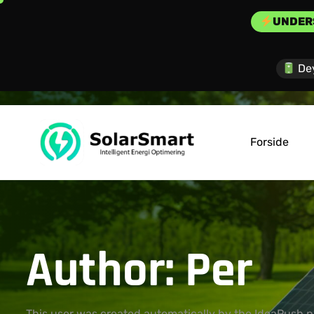
UNDER
De
Forside
Author: Per
This user was created automatically by the IdeaPush p