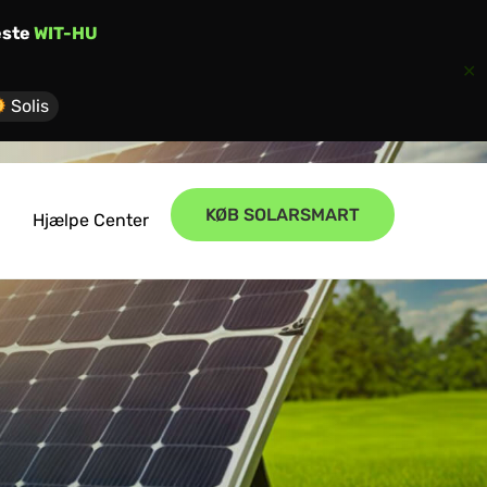
este
WIT-HU
✕
Solis
KØB SOLARSMART
Hjælpe Center