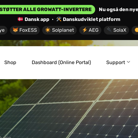
STØTTER ALLE GROWATT-INVERTERE
Nu også den ny
Dansk app
•
Danskudviklet platform
ye
FoxESS
Solplanet
AEG
SolaX
Shop
Dashboard (Online Portal)
Support
lugin.