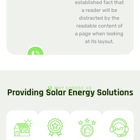
established fact that
a reader will be
distracted by the
readable content of
a page when looking
at its layout.
WHY CHOOSE US
P
r
o
v
i
d
i
n
g
S
o
l
a
r
E
n
e
r
g
y
S
o
l
u
t
i
o
n
s