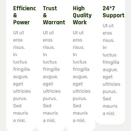
Efficiency
Trust
High
24*7
&
&
Quality
Support
Power
Warranty
Work
Ut ut
Ut ut
Ut ut
Ut ut
eros
eros
eros
eros
risus.
risus.
risus.
risus.
In
In
In
In
luctus
luctus
luctus
luctus
fringilla
fringilla
fringilla
fringilla
augue,
augue,
augue,
augue,
eget
eget
eget
eget
ultricies
ultricies
ultricies
ultricies
purus.
purus.
purus.
purus.
Sed
Sed
Sed
Sed
mauris
mauris
mauris
mauris
a nisl.
a nisl.
a nisl.
a nisl.